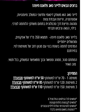
ברוכים הבאים ללייזר טאג פלאנט חיפה!
לייזר טאג הוא משחק דינאמי וחדשני המשלב מיומנויות,
אסטרטגיה, זריזות ועבודת צוות
.ומהווה פריצת דרך טכנולוגית בתחום משחקי הלוחמה לצרכי
בילוי, הנאה וגיבוש חברתי
,בלייזר טאג פלאנט חיפה- תמצאו 350 מ"ר של אפקטים
ומכשולים ייחודיים
.המדמים לוחמה בשטח בנוי עם מגוון רחב של משימות לפי
בחירתכם
.המתחם סגור, ממוזג ומפואר ובכך מתאפשר המשחק, בכל תנאי
מזג האויר
המחירון:
משימה 1 - 70 ש"ח למשתתף
50 ש"ח למשתתף
מבצע!!!
2 משימות: 120 ש"ח למשתתף
85 ש"ח למשתתף
מבצע!!!
3 משימות: 150 ש"ח למשתתף
110 ש"ח למשתתף
מבצע!!!
*מתאים לכל הגילאים החל מגיל 6
*מתאים לקבוצות גדולות וקטנות
*מתאים לחגיגות ימי הולדת לילדים ובוגרים
**הזמנות בתאום מראש בלבד!