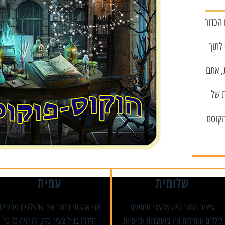
יום אחד שיחקתם בכדור במגרש. פתאום הכדור
לתוך
, אתם
ת של
הקוסם
שלומית
עמית
עיצוב החדר היה צבעוני ומתאים
​אני אהבתי בחדר איך שהילדים פותרים
לילדים והחידות היו מאתגרות וכייפיות
חידות בגיל צעיר כזה, זה היה כל כך