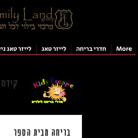
More
חדרי בריחה
לייזר טאג
לייזר טאג ניי
קידס 
בריחה מבית הספר