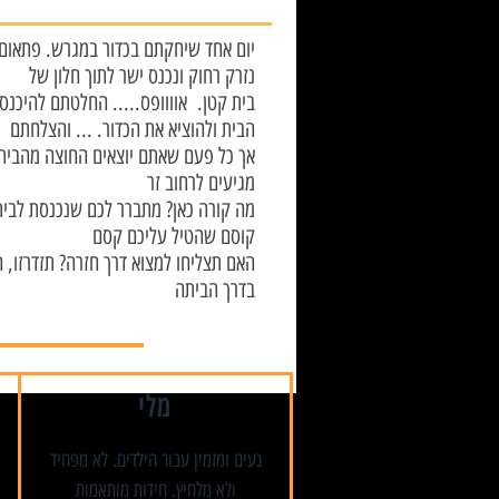
נזרק רחוק ונכנס ישר לתוך חלון של
בית קטן. אוווופס..... החלטתם להיכנס 
הבית ולהוציא את הכדור. ... והצלחתם
אך כל פעם שאתם יוצאים החוצה מהבית
מגיעים לרחוב זר
מה קורה כאן? מתברר לכם שנכנסת לבי
קוסם שהטיל עליכם קסם
האם תצליחו למצוא דרך חזרה? תזדרזו, 
בדרך הביתה
מלי
נעים ומזמין עבור הילדים. לא מפחיד
ולא מלחיץ. חידות מותאמות