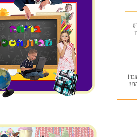
רט
ד
ובה
הר