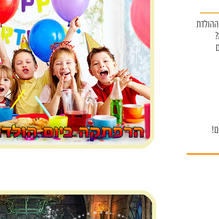
 ההולדת
ם
ם