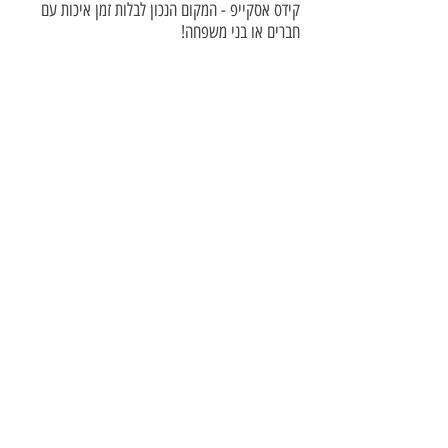
קידס אסקייפ - המקום הנכון לבלות זמן איכות עם
חברים או בני משפחה!
וכמובן לחגוג יום הולדת באוירה שונה ויצירתית.
נשמח לראותכם!
לפרטים והזמנות